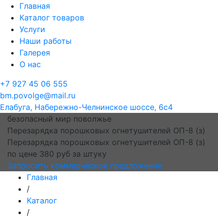
Главная
Каталог товаров
Услуги
Наши работы
Галерея
О нас
+7 927 45 06 555
bm.povolge@mail.ru
Елабуга, Набережно-Челнинское шоссе, 6с4
безопасный мир поволжье
Перезарядка порошковых огнетушителей ОП-8 (з)
Перезарядка порошковых огнетушителей ОП-8 (з)
по цене 380 руб за штуку
Запросить коммерческое предложение
Главная
/
Каталог
/